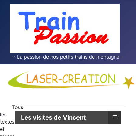
- - La passion de nos petits trains de montagne -
Tous
les
≡
Les visites de Vincent
textes
et