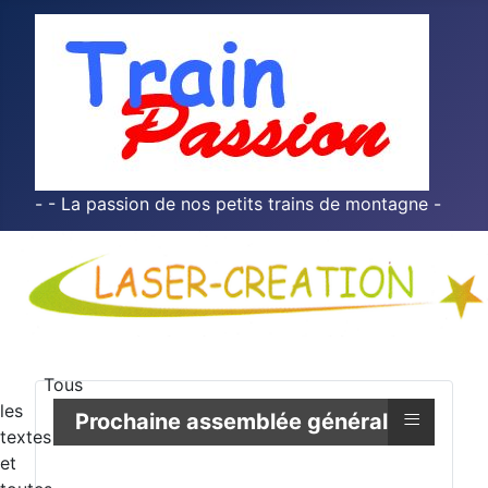
- - La passion de nos petits trains de montagne -
Tous
les
≡
Prochaine assemblée générale
textes
et