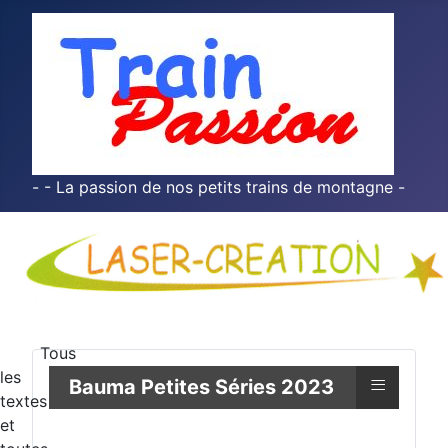
- - La passion de nos petits trains de montagne -
Tous
les
≡
Bauma Petites Séries 2023
textes
et