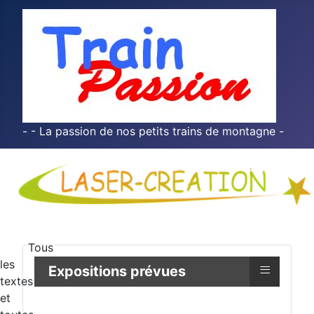
- - La passion de nos petits trains de montagne -
Tous
les
≡
Expositions prévues
textes
et