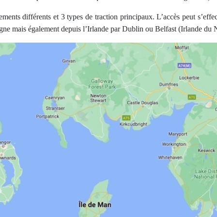
ents différents et 3 types de traction principaux. L’accès peut s’effect
e mais également depuis l’Irlande par Dublin ou Belfast (Irlande du 