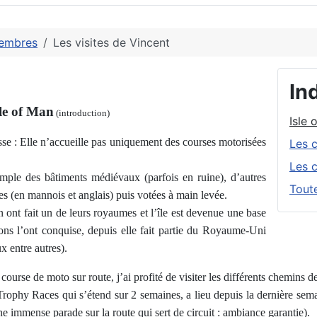
membres
Les visites de Vincent
Ind
sle of Man
(introduction)
Isle 
sse : Elle n’accueille pas uniquement des courses motorisées
Les c
Les c
mple des bâtiments médiévaux (parfois en ruine), d’autres
Tout
s (en mannois et anglais) puis votées à main levée.
n ont fait un de leurs royaumes et l’île est devenue une base
axons l’ont conquise, depuis elle fait partie du Royaume-Uni
x entre autres).
urse de moto sur route, j’ai profité de visiter les différents chemins de 
hy Races qui s’étend sur 2 semaines, a lieu depuis la dernière semai
e immense parade sur la route qui sert de circuit : ambiance garantie).