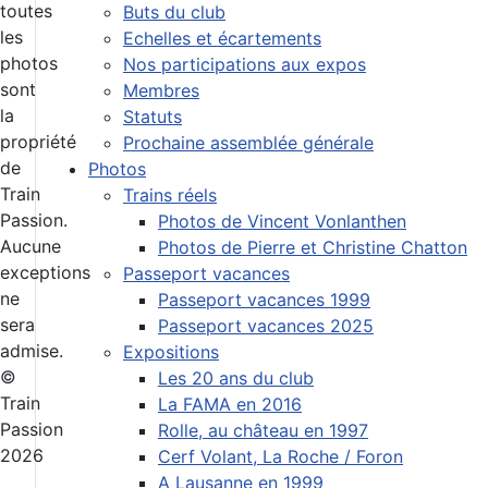
toutes
Buts du club
les
Echelles et écartements
photos
Nos participations aux expos
sont
Membres
la
Statuts
propriété
Prochaine assemblée générale
de
Photos
Train
Trains réels
Passion.
Photos de Vincent Vonlanthen
Aucune
Photos de Pierre et Christine Chatton
exceptions
Passeport vacances
ne
Passeport vacances 1999
sera
Passeport vacances 2025
admise.
Expositions
©
Les 20 ans du club
Train
La FAMA en 2016
Passion
Rolle, au château en 1997
2026
Cerf Volant, La Roche / Foron
A Lausanne en 1999